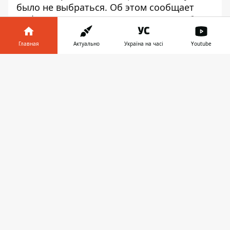
было не выбраться. Об этом сообщает
Информатор
, ссылаясь на пресс-службу
ГСЧС.
Главная
Актуально
Україна на часі
Youtube
Спасатели с помощью лестницы-палки и
спасательной веревки вытянули козла
Информатор в
Скачать
Маркиза из ловушки. В результате
телефоне
👉
падения животное не пострадало, его
передали хозяйке. На данный момент
козлик в целости и сохранности, щипает
травку. Он все еще стильный и готов
эпатировать.
Спасатели доставали козла-хипстера
Животное не пострадало
Кстати, почитайте, сколько стоит