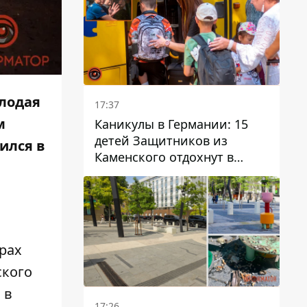
лодая
17:37
м
Каникулы в Германии: 15
детей Защитников из
ился в
Каменского отдохнут в
Вуппертале
рах
ского
 в
17:26