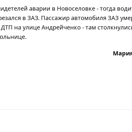
идетелей аварии в Новоселовке - тогда
води
резался в ЗАЗ
. Пассажир автомобиля ЗАЗ уме
ДТП на улице Андрейченко
- там столкнули
больнице.
Мария