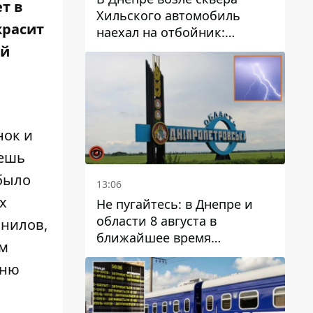
ет в
Хильского автомобиль
красит
наехал на отбойник:
момент происшествия
ой
нок и
жешь
 было
13:06
х
Не пугайтесь: в Днепре и
области 8 августа в
анилов,
ближайшее время
ам
ожидается гроза
Дню