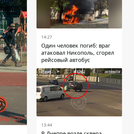
14:27
Один человек погиб: враг
атаковал Никополь, сгорел
рейсовый автобус
13:44
В Днепре возле сквера