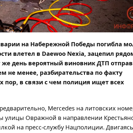
аварии на Набережной Победы погибла мо
ости влетел в Daewoo Nexia
, зацепил рядо
от же день вероятный виновник ДТП
отправ
Тем не менее, р
азбирательства по факту
 пор, в связи с чем полиция ищет всех
Предварительно, Mercedes на литовских номе
ны улицы Овражной в направлении Крестьян
ылкой на пресс-службу Нацполиции. Двигаясь