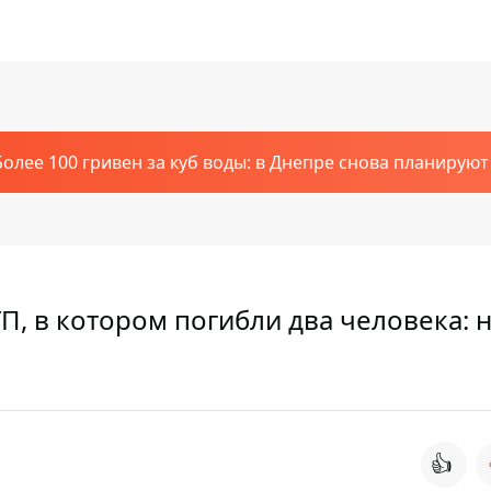
Более 100 гривен за куб воды: в Днепре снова планирую
П, в котором погибли два человека:
👍