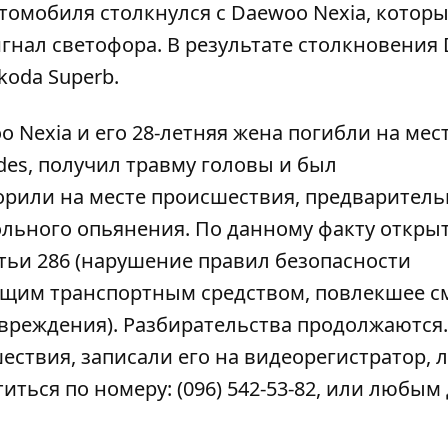
томобиля столкнулся с Daewoo Nexia, которы
сигнал светофора. В результате столкновения
oda Superb.
 Nexia и его 28-летняя жена погибли на мест
es, получил травму головы и был
орили на месте происшествия
, предваритель
ольного опьянения. По данному факту откры
атьи 286 (нарушение правил безопасности
щим транспортным средством, повлекшее с
вреждения). Разбирательства продолжаются.
ествия, записали его на видеорегистратор, 
атиться по номеру: (096) 542-53-82, или любым