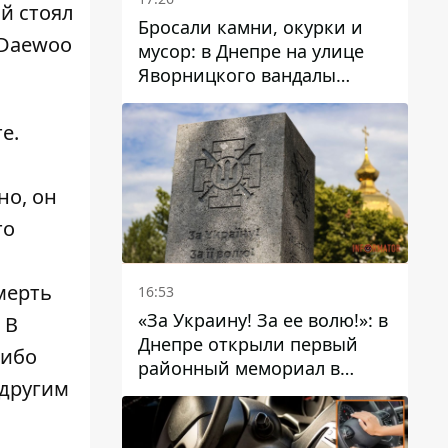
й стоял
Бросали камни, окурки и
 Daewoo
мусор: в Днепре на улице
Яворницкого вандалы
повредили питьевые
фонтаны
е.
но, он
то
мерть
16:53
«За Украину! За ее волю!»: в
 В
Днепре открыли первый
либо
районный мемориал в
 другим
честь погибших
Защитников