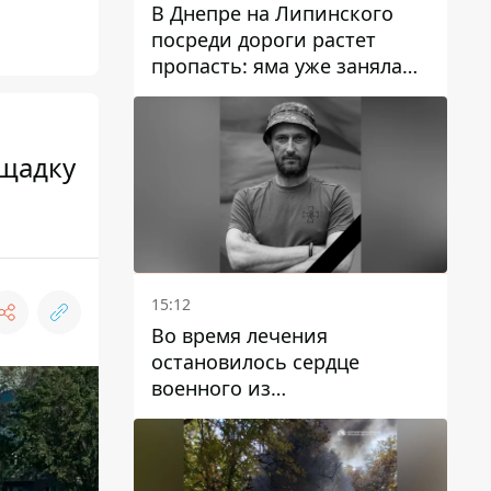
В Днепре на Липинского
посреди дороги растет
пропасть: яма уже заняла
полосу движения
ощадку
15:12
Во время лечения
остановилось сердце
военного из
Днепропетровской области
Ростислава Лупашко