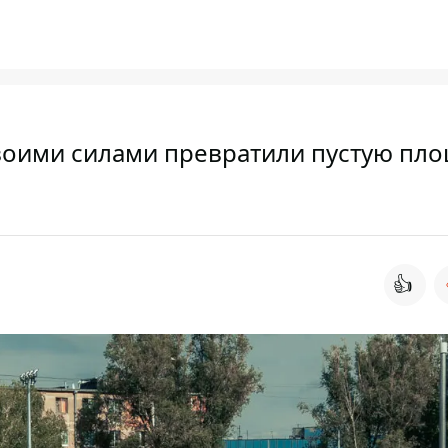
воими силами превратили пустую пл
👍