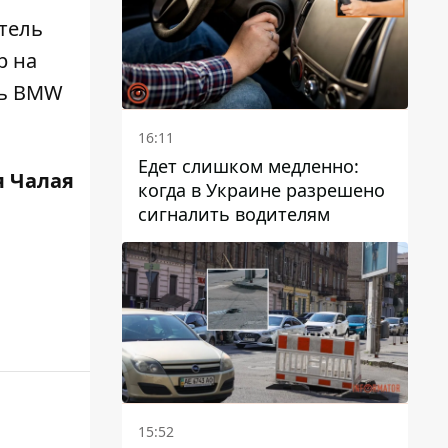
тель
р на
сь BMW
16:11
Едет слишком медленно:
 Чалая
когда в Украине разрешено
сигналить водителям
15:52