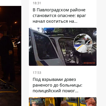
18:31
В Павлоградском районе
становится опаснее: враг
начал охотиться на
гражданский и военный
транспорт
17:53
Под взрывами довез
раненого до больницы:
полицейский помог
пострадавшему после атаки
на Каменский район