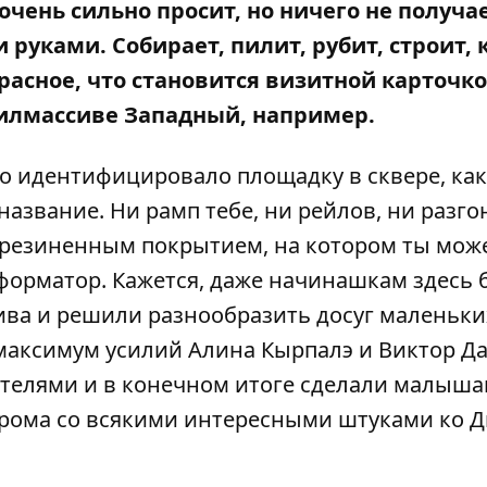
 очень сильно просит, но ничего не получа
 руками. Собирает, пилит, рубит, строит, 
красное, что становится визитной карточк
жилмассиве Западный, например.
то идентифицировало площадку в сквере, как
азвание. Ни рамп тебе, ни рейлов, ни разго
рорезиненным покрытием, на котором ты мо
форматор
. Кажется, даже начинашкам здесь
ива и решили разнообразить досуг маленьки
 максимум усилий Алина Кырпалэ и Виктор Д
телями и в конечном итоге сделали малыш
дрома со всякими интересными штуками ко 