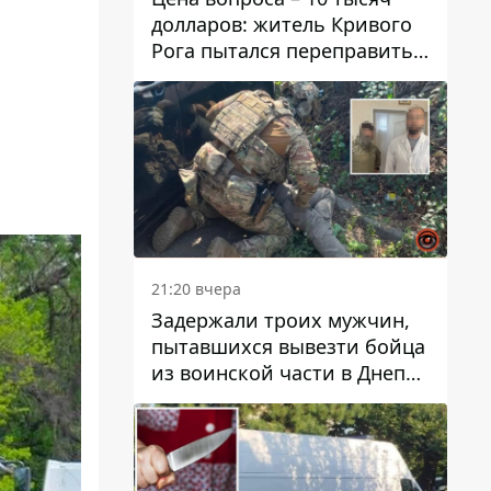
долларов: житель Кривого
Рога пытался переправить
мужчину в Словакию
21:20 вчера
Задержали троих мужчин,
пытавшихся вывезти бойца
из воинской части в Днепр
за 7 тысяч долларов: среди
них был врач