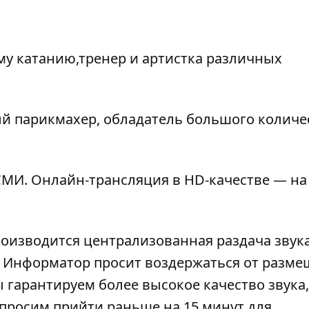
ому катанию,тренер и артистка различных
й парикмахер, обладатель большого количе
МИ. Онлайн-трансляция в HD-качестве — на
роизводится централизованная раздача звука
). Информатор просит воздержаться от разм
 гарантируем более высокое качество звука,
просим прийти раньше на 15 минут для