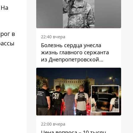
 На
рог в
22:40 вчера
рассы
Болезнь сердца унесла
жизнь главного сержанта
из Днепропетровской
области Юрия Свистуна
22:00 вчера
Цена вопроса – 10 тысяч