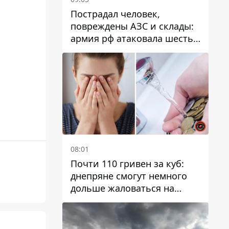
Пострадал человек,
повреждены АЗС и склады:
армия рф атаковала шесть
районов Днепропетровской
области
08:01
Почти 110 гривен за куб:
днепряне смогут немного
дольше жаловаться на
запланированные тарифы
на воду на 2027 год