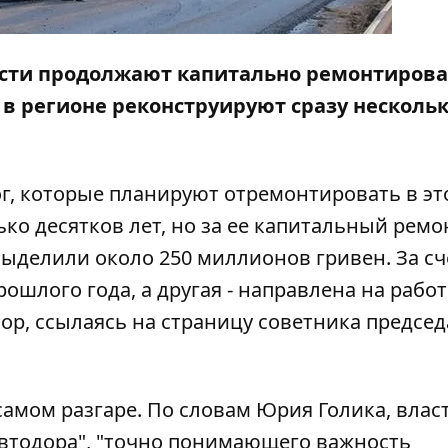
ласти продолжают капитально ремонтирова
в регионе реконструируют сразу несколь
рог, которые планируют отремонтировать в э
ко десятков лет, но за ее капитальный ремо
выделили
около 250 миллионов гривен. За сч
ошлого года, а другая - направлена на рабо
ор
, ссылаясь на страницу советника предсе
амом разгаре. По словам Юрия Голика, влас
втодора", "точно понимающего важность