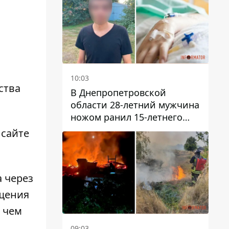
10:03
ства
В Днепропетровской
области 28-летний мужчина
ножом ранил 15-летнего
парня
 сайте
 через
ещения
 чем
09:03