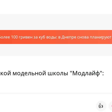
Более 100 гривен за куб воды: в Днепре снова планирую
ской модельной школы "Модлайф":
👍