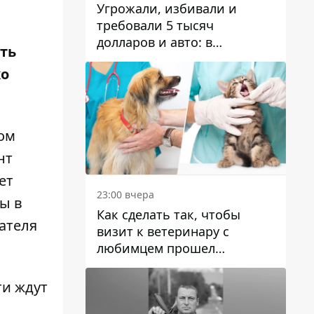
Угрожали, избивали и
требовали 5 тысяч
долларов и авто: в
ть
Павлограде задержали двух
ко
мужчин
том
нт
ет
23:00 вчера
ты в
Как сделать так, чтобы
дателя
визит к ветеринару с
любимцем прошел
спокойно: простые советы
ти ждут