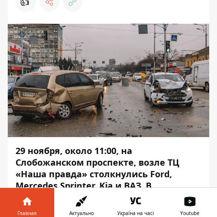
👍
29 ноября, около 11:00, на
Слобожанском проспекте, возле ТЦ
«Наша правда» столкнулись Ford,
Mercedes Sprinter, Kia и ВАЗ. В
инциденте пострадал мужчина.
Главная
Актуально
Україна на часі
Youtube
Появилось видео момента аварии. Об