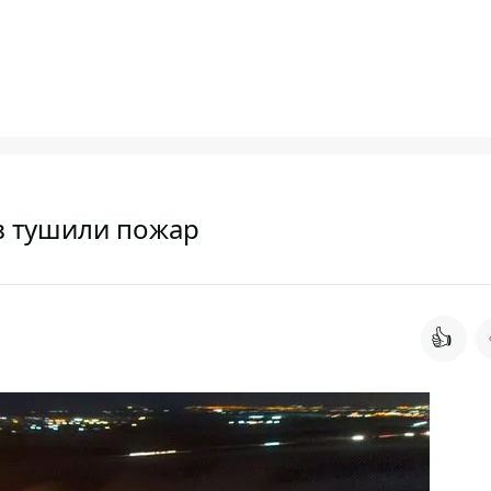
в тушили пожар
👍