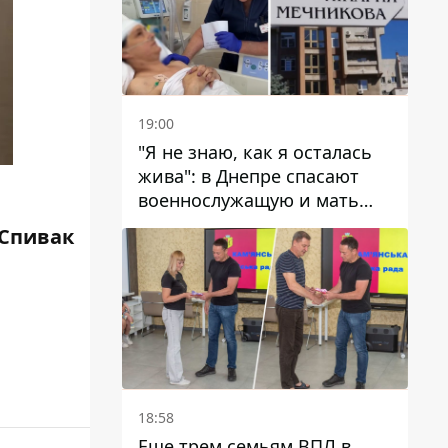
19:00
"Я не знаю, как я осталась
жива": в Днепре спасают
военнослужащую и мать
четверых детей, которую
Спивак
ранил КАБ
18:58
Еще трем семьям ВПЛ в