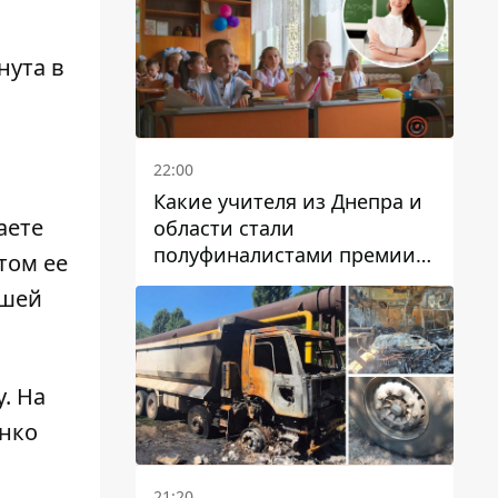
нута в
22:00
Какие учителя из Днепра и
аете
области стали
полуфиналистами премии
том ее
Global Teacher Prize Ukraine
вшей
2026
у
. На
нко
21:20