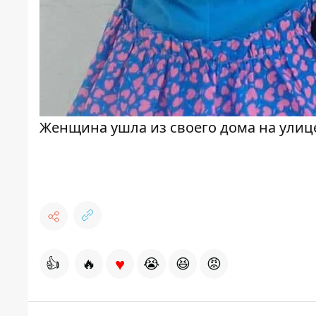
Женщина ушла из своего дома на улице
♥
👍
🔥
😭
😆
😡