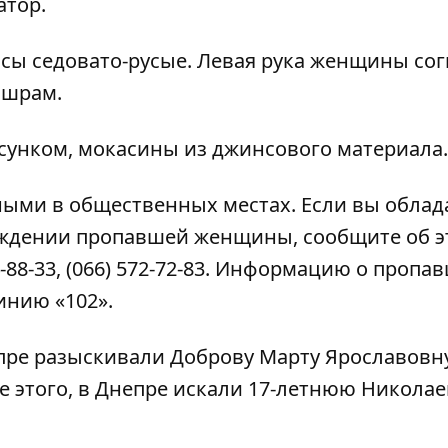
тор.
сы седовато-русые. Левая рука женщины сог
 шрам.
исунком, мокасины из джинсового материала.
ыми в общественных местах. Если вы облад
ждении пропавшей женщины, сообщите об э
-88-33, (066) 572-72-83. Информацию о пропа
инию «102».
епре разыскивали
Доброву Марту Ярославовн
 этого, в Днепре искали
17-летнюю Николае