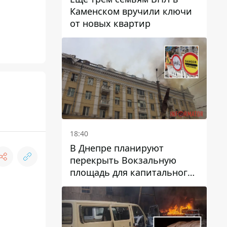
Каменском вручили ключи
от новых квартир
18:40
В Днепре планируют
перекрыть Вокзальную
площадь для капитального
ремонта дома, в который
попала вражеская ракета:
какие сроки