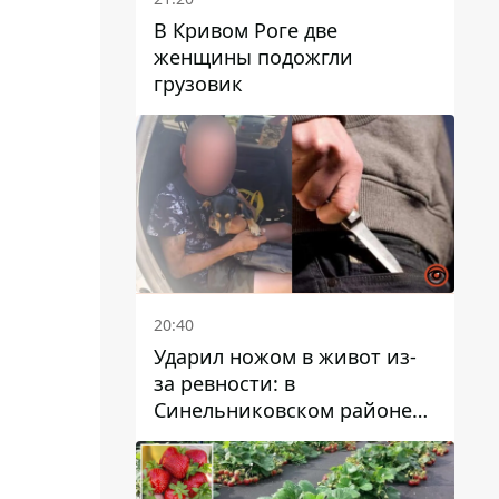
В Кривом Роге две
женщины подожгли
грузовик
20:40
Ударил ножом в живот из-
за ревности: в
Синельниковском районе
задержали 49-летнего
мужчину за убийство