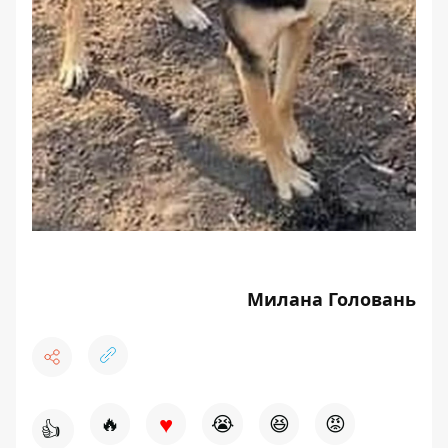
Милана Головань
♥
🔥
😭
😆
😡
👍