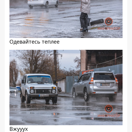
Одевайтесь теплее
Вжууух