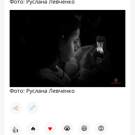
Фото: Руслана Левченко
Фото: Руслана Левченко
♥
🔥
😭
😆
😡
👍