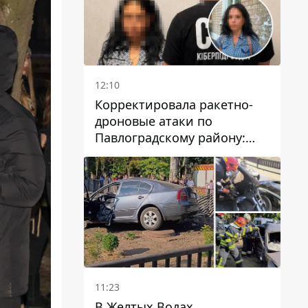
12:10
Корректировала ракетно-
дроновые атаки по
Павлоградскому району:
задержали вражескую
агентку
11:23
В Желтых Водах