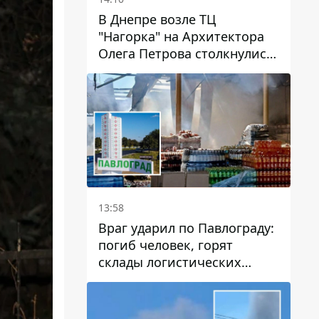
В Днепре возле ТЦ
"Нагорка" на Архитектора
Олега Петрова столкнулись
"скорая" и Toyota: трамваи
№5 задерживаются
13:58
Враг ударил по Павлограду:
погиб человек, горят
склады логистических
компаний и магазина