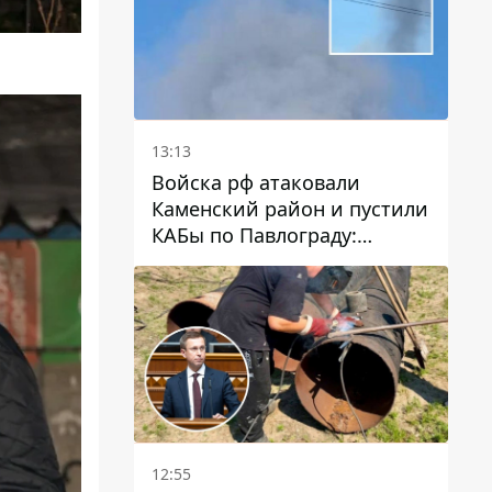
13:13
Войска рф атаковали
Каменский район и пустили
КАБы по Павлограду:
пострадал мужчина, в небо
поднимается столб дыма
12:55