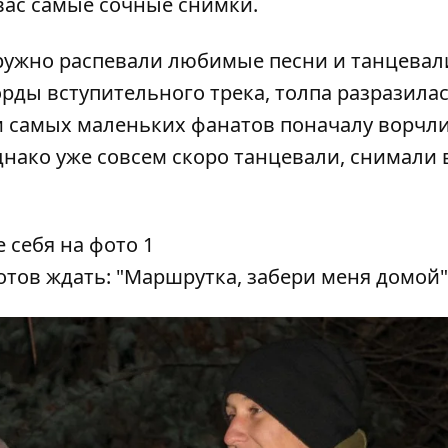
вас самые сочные снимки.
ружно распевали любимые песни и танцевал
рды вступительного трека, толпа разразила
и самых маленьких фанатов поначалу ворчл
нако уже совсем скоро танцевали, снимали 
готов ждать: "Маршрутка, забери меня домой"