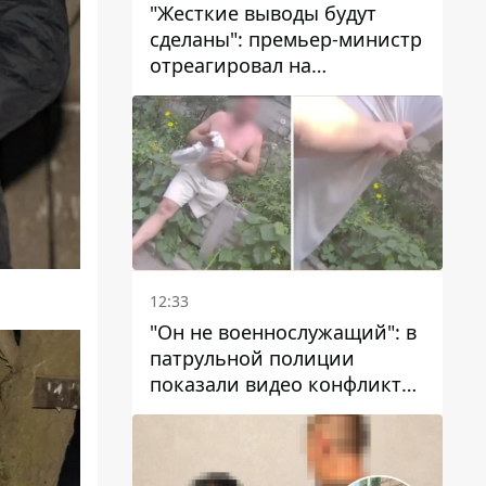
"Жесткие выводы будут
сделаны": премьер-министр
отреагировал на
несколькодневное
отсутствие воды в Марганце
12:33
"Он не военнослужащий": в
патрульной полиции
показали видео конфликта
с мужчиной без ноги на
проспекте Поля в Днепре