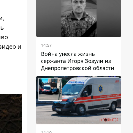
и,
сь
иво
14:57
видео и
Война унесла жизнь
сержанта Игоря Зозули из
Днепропетровской области
14:10