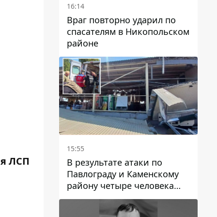
16:14
Враг повторно ударил по
спасателям в Никопольском
районе
15:55
ля ЛСП
В результате атаки по
Павлограду и Каменскому
району четыре человека
погибли, семеро получили
ранения