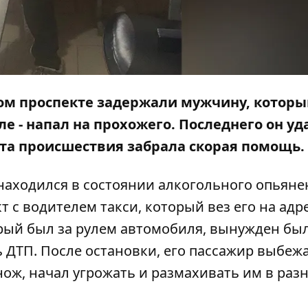
ком проспекте задержали мужчину, котор
сле - напал на прохожего. Последнего он у
ста происшествия забрала скорая помощь.
аходился в состоянии алкогольного опьяне
с водителем такси, который вез его на адрес
орый был за рулем автомобиля, вынужден бы
 ДТП. После остановки, его пассажир выбежа
ож, начал угрожать и размахивать им в раз