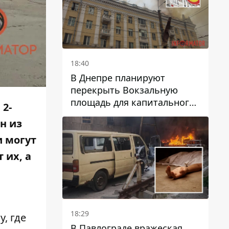
18:40
В Днепре планируют
перекрыть Вокзальную
площадь для капитального
 2-
ремонта дома, в который
н из
попала вражеская ракета:
какие сроки
и могут
 их, а
18:29
, где
В Павлограде вражеская