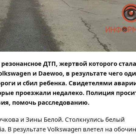
 резонансное ДТП, жертвой которого стала
olkswagen и Daewoo, в результате чего оди
роги и сбил ребенка. Свидетелями авари
орые проезжали недалеко. Полиция просит
ия, помочь расследованию.
учкова и Зины Белой. Столкнулись белый
a. В результате Volkswagen влетел на обочину