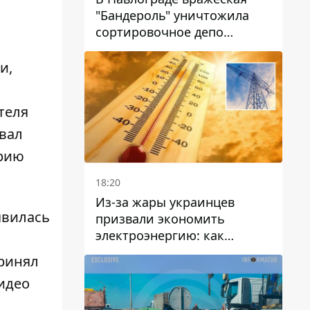
"Бандероль" уничтожила
сортировочное депо
"Укрпошти" и убила двух
работниц
и,
теля
ивал
трию
18:20
Из-за жары украинцев
явилась
призвали экономить
электроэнергию: как
избежать перегрузки сетей
принял
Видео