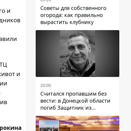
Советы для собственного
го и
огорода: как правильно
удников
вырастить клубнику
тавили
 ТЦ
живот
и
ции
20:00
в
Считался пропавшим без
вести: в Донецкой области
тив
погиб Защитник из
Каменского Антон
Красовский
трокина