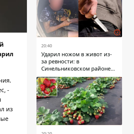
ый
20:40
дарил
Ударил ножом в живот из-
за ревности: в
Синельниковском районе
задержали 49-летнего
ния.
мужчину за убийство
, -
л
л из
ные
20:20