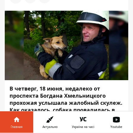
В четверг, 18 июня, недалеко от
проспекта Богдана Хмельницкого
прохожая услышала жалобный скулеж.
Как оказалось, собака провалилась в
глубокую яму и не могла сама оттуда
выбраться. Не получилось до нее
Главная
Актуально
Україна на часі
Youtube
добраться и у женщины, из-за чего она