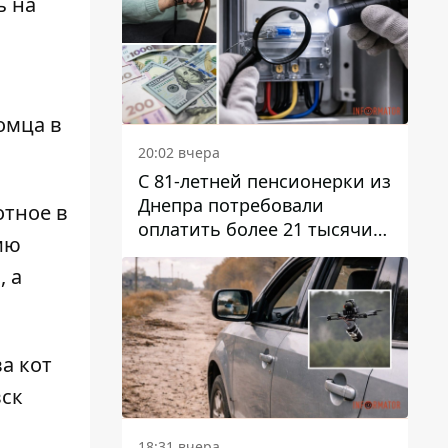
ь на
омца в
20:02 вчера
С 81-летней пенсионерки из
Днепра потребовали
отное в
оплатить более 21 тысячи
ию
гривен за "вмешательство в
, а
работу счетчика"
а кот
вск
18:31 вчера