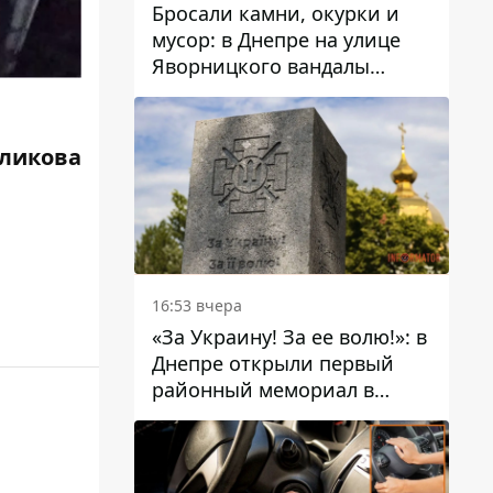
Бросали камни, окурки и
мусор: в Днепре на улице
Яворницкого вандалы
повредили питьевые
фонтаны
ликова
16:53 вчера
«За Украину! За ее волю!»: в
Днепре открыли первый
районный мемориал в
честь погибших
Защитников