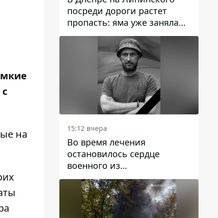
посреди дороги растет
пропасть: яма уже заняла
полосу движения
омкие
 с
15:12 вчера
ные на
Во время лечения
остановилось сердце
военного из
оих
Днепропетровской области
Ростислава Лупашко
каты
ра