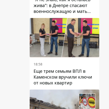
жива": в Днепре спасают
военнослужащую и мать
четверых детей, которую
ранил КАБ
18:58
Еще трем семьям ВПЛ в
Каменском вручили ключи
от новых квартир