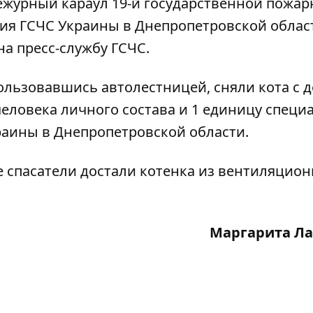
ежурный караул 19-й государственной пожар
ния ГСЧС Украины в Днепропетровской облас
 на пресс-службу ГСЧС.
ользовавшись автолестницей, сняли кота с д
человека личного состава и 1 единицу специ
раины в Днепропетровской области.
е спасатели достали котенка из вентиляцио
Маргарита Ла