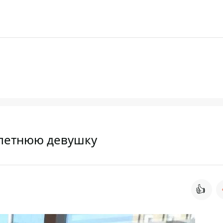
летнюю девушку
👍