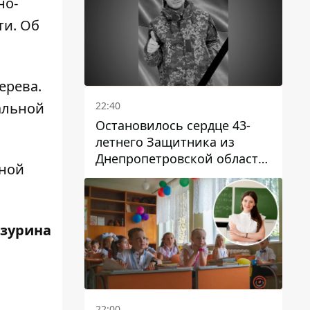
но-
ти. Об
ерева.
22:40
альной
Остановилось сердце 43-
летнего Защитника из
Днепропетровской области
нной
Евгения Зинченко
зурина
22:00