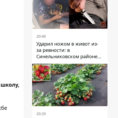
20:40
Ударил ножом в живот из-
за ревности: в
Синельниковском районе
задержали 49-летнего
мужчину за убийство
 школу,
жбе
20:20