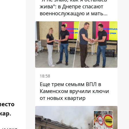
жива": в Днепре спасают
военнослужащую и мать
четверых детей, которую
ранил КАБ
18:58
Еще трем семьям ВПЛ в
Каменском вручили ключи
от новых квартир
место
жар.