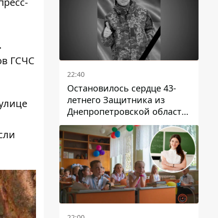
пресс-
.
ов ГСЧС
22:40
Остановилось сердце 43-
летнего Защитника из
 улице
Днепропетровской области
Евгения Зинченко
сли
22:00