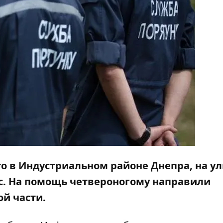
то в Индустриальном районе Днепра, на у
ес. На помощь четвероногому направили
ой части.