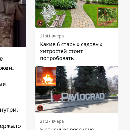
21:41 вчера
Какие 6 старых садовых
хитростей стоит
попробовать
е
ужен.
ые
нутри.
21:27 вчера
держало
5 раненых: россияне