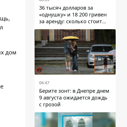
36 тысяч долларов за
«однушку» и 18 200 гривен
ощь,
за аренду: сколько стоит
ал
жилье в Днепропетровской
области
их дом
06:47
же
Берите зонт: в Днепре днем ​​
9 августа ожидается дождь
с грозой