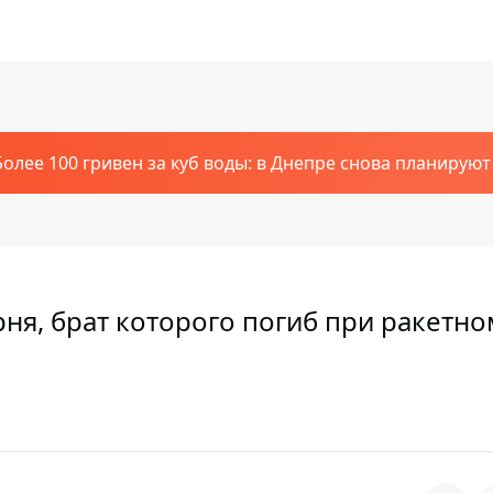
Более 100 гривен за куб воды: в Днепре снова планирую
рня, брат которого погиб при ракетно