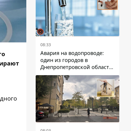
дальнейшем
08:33
Авария на водопроводе:
го
один из городов в
бирают
Днепропетровской области
остался без воды
одного
08:03