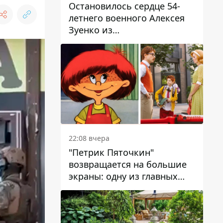
Остановилось сердце 54-
летнего военного Алексея
Зуенко из
Днепропетровской области
22:08 вчера
"Петрик Пяточкин"
возвращается на большие
экраны: одну из главных
ролей сыграет 9-летний
днепрянин Александр
Войтеховский