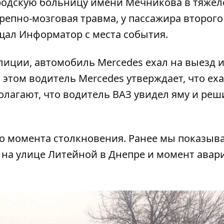
ородскую больницу имени Мечникова в тяже
ерепно-мозговая травма, у пассажира второго
бщал
Информатор
с места события.
лиции, автомобиль Mercedes ехал на выезд 
и этом водитель Mercedes утверждает, что еха
лагают, что водитель ВАЗ увидел яму и реш
о момента столкновения. Ранее мы показыв
 на улице Литейной в Днепре
и
момент авар