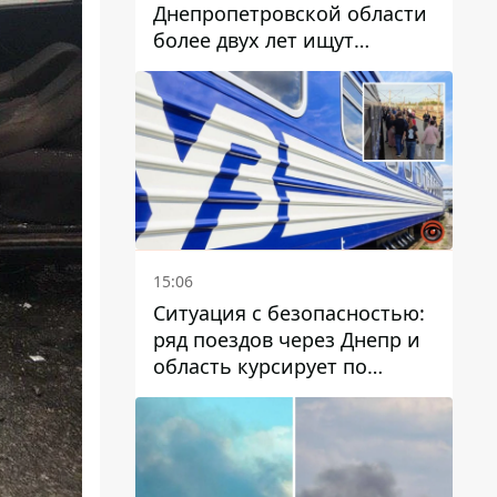
Днепропетровской области
более двух лет ищут
пропавшую женщину
15:06
Ситуация с безопасностью:
ряд поездов через Днепр и
область курсирует по
измененному маршруту, а
часть пути заменили
автобусами и электричками