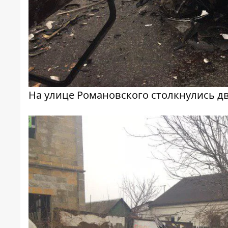
На улице Романовского столкнулись д