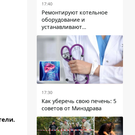
17:40
Ремонтируют котельное
оборудование и
устанавливают
генераторные установки:
как в Днепре готовятся к
отопительному сезону
17:30
Как уберечь свою печень: 5
советов от Минздрава
тели.