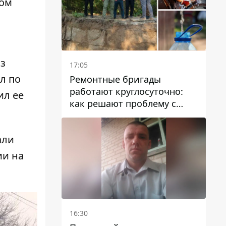
лом
из
17:05
л по
Ремонтные бригады
работают круглосуточно:
ил ее
как решают проблему с
водой в Марганецкой
громаде
али
ии на
16:30