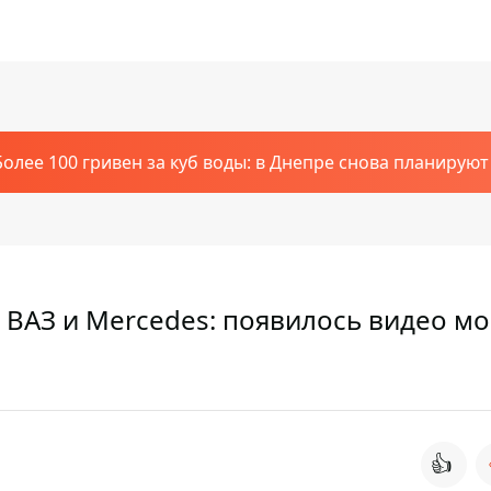
Более 100 гривен за куб воды: в Днепре снова планирую
 ВАЗ и Mercedes: появилось видео м
👍