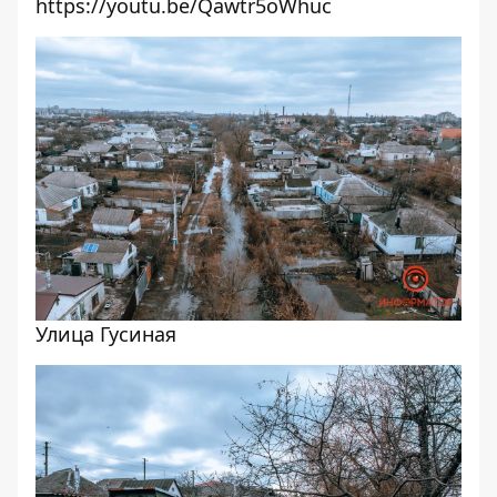
https://youtu.be/Qawtr5oWhuc
Улица Гусиная