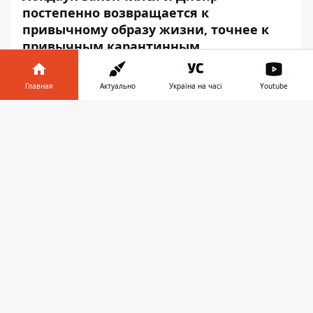
постепенно возвращается к
привычному образу жизни, точнее к
привычным карантинным
ограничениям. Однако теперь свой ход
сделала погода: снег растаял и
Главная
Актуально
Україна на часі
Youtube
зачастили дожди. Холод и серость
вызывают только грусть и
Информатор в
Скачать
негодование, а ведь так хочется чего-
телефоне
👉
то светлого и приятного.
К счастью,
Информатор
знает, как
добавить немного красок в блеклую
рутину. В ленте сайта мелькает немалое
количество позитивных новостей,
способных вызвать улыбки, ну или тепло
внутри. Но порой хорошая новость
теряется в массиве происшествий и
остается без внимания. Поэтому мы
собрали для вас подборку добрых и