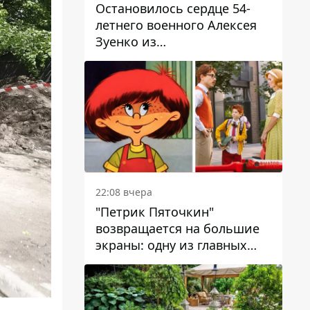
Остановилось сердце 54-
летнего военного Алексея
Зуенко из
Днепропетровской области
22:08 вчера
"Петрик Пяточкин"
возвращается на большие
экраны: одну из главных
ролей сыграет 9-летний
днепрянин Александр
Войтеховский