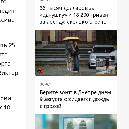
ого
36 тысяч долларов за
ледит
«однушку» и 18 200 гривен
ссиве
за аренду: сколько стоит
жилье в Днепропетровской
области
ть 25
ато
орта
Виктор
06:47
Берите зонт: в Днепре днем ​​
ории
9 августа ожидается дождь
с грозой
х 10