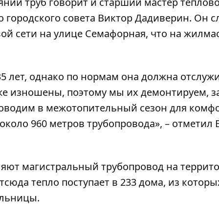
янии труб говорит и старший мастер теплов
о городского совета Виктор Дадиверин. Он с
ой сети на улице Семафорная, что на жилма
35 лет, однако по нормам она должна отслужи
уже изношены, поэтому мы их демонтируем, з
роводим в межотопительный сезон для комф
 около 960 метров трубопровода», – отметил 
еняют магистральный трубопровод на террит
тсюда тепло поступает в 233 дома, из которы
ольницы.