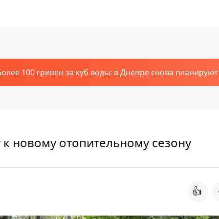
Более 100 гривен за куб воды: в Днепре снова планирую
 к новому отопительному сезону
👍