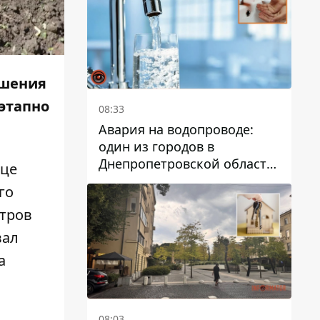
дальнейшем
ршения
этапно
08:33
Авария на водопроводе:
один из городов в
Днепропетровской области
ице
остался без воды
го
етров
вал
а
08:03