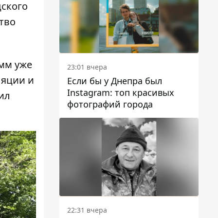
дского
тво
мм уже
23:01 вчера
ляции и
Если бы у Днепра был
Instagram: топ красивых
ил
фотографий города
22:31 вчера