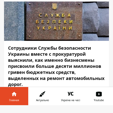
Сотрудники Службы безопасности
Украины вместе с прокуратурой
выяснили, как именно бизнесмены
присвоили больше десяти миллионов
гривен бюджетных средств,
выделенных на ремонт автомобильных
дорог.
Об этом
Информатору
стало известно из
сообщения Службы Безопасности
Главная
Актуально
Україна на часі
Youtube
Украины.
Информатор в