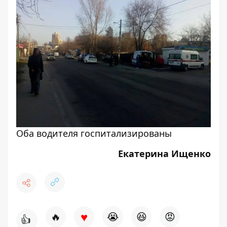
Оба водителя госпитализированы
Екатерина Ищенко
♥
🔥
😭
😆
😡
👍