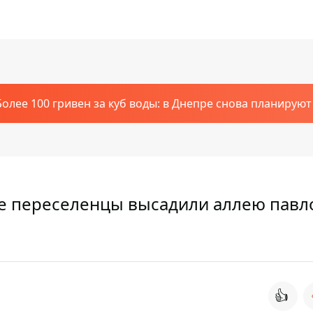
Более 100 гривен за куб воды: в Днепре снова планирую
ке переселенцы высадили аллею пав
👍