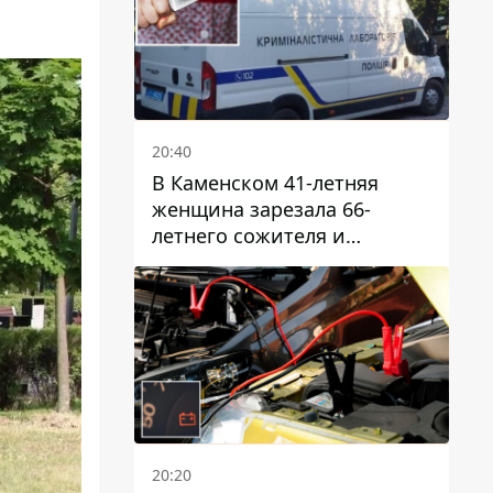
20:40
В Каменском 41-летняя
женщина зарезала 66-
летнего сожителя и
пыталась обмануть
полицейских
20:20