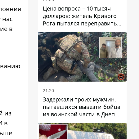
Цена вопроса – 10 тысяч
вловния
долларов: житель Кривого
 нас
Рога пытался переправить
ие в
мужчину в Словакию
иванию
и
21:20
Задержали троих мужчин,
пытавшихся вывезти бойца
й из
из воинской части в Днепр
за 7 тысяч долларов: среди
И в
них был врач
льше