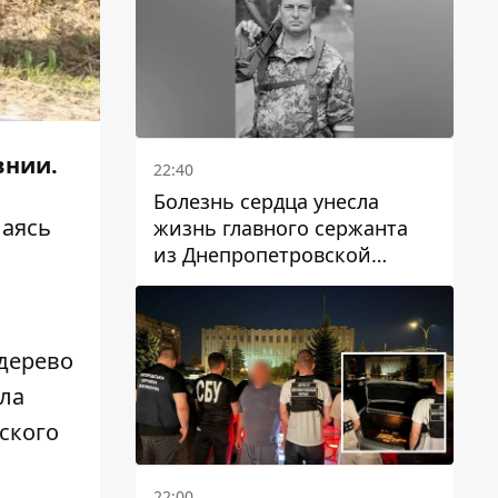
внии.
22:40
Болезнь сердца унесла
лаясь
жизнь главного сержанта
из Днепропетровской
области Юрия Свистуна
 дерево
ала
ского
22:00