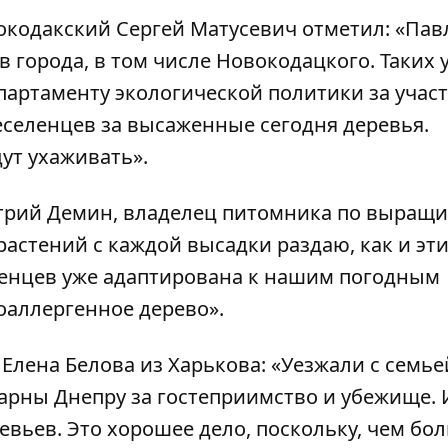
вокодакский Сергей Матусевич отметил: «Па
 города, в том числе Новокодацкого. Таких у
партаменту экологической политики за участ
еселенцев за высаженные сегодня деревья.
ут ухаживать».
трий Демин, владелец питомника по выращ
растений с каждой высадки раздаю, как и эт
женцев уже адаптирована к нашим погодным
поаллергенное дерево».
Елена Белова из Харькова: «Уезжали с семье
арны Днепру за гостеприимство и убежище. 
евьев. Это хорошее дело, поскольку, чем бо