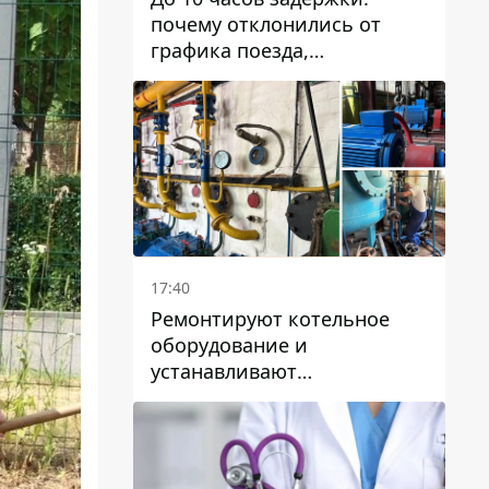
почему отклонились от
графика поезда,
курсирующие через Днепр
и область
17:40
Ремонтируют котельное
оборудование и
устанавливают
генераторные установки:
как в Днепре готовятся к
отопительному сезону