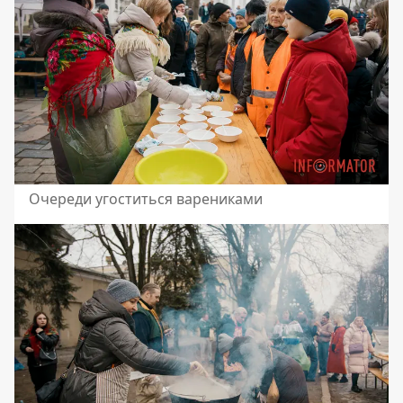
Очереди угоститься варениками