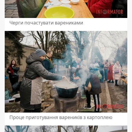
Черги почастувати варениками
Проце приготування вареників з картоплею