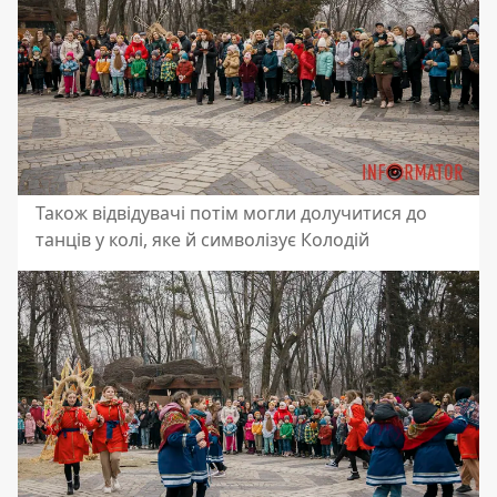
Також відвідувачі потім могли долучитися до
танців у колі, яке й символізує Колодій