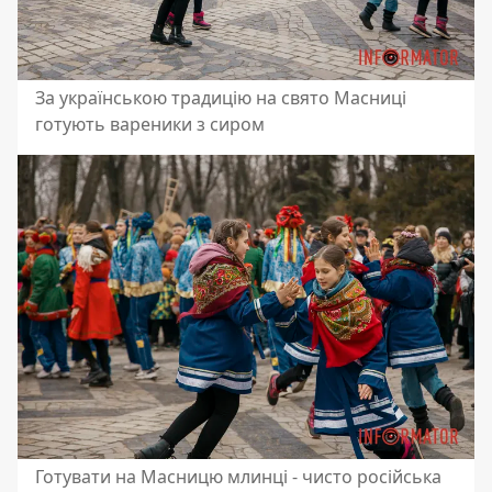
За українською традицію на свято Масниці
готують вареники з сиром
Готувати на Масницю млинці - чисто російська