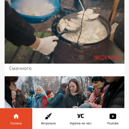
Смачного
Головна
Актуально
Україна на часі
Youtube