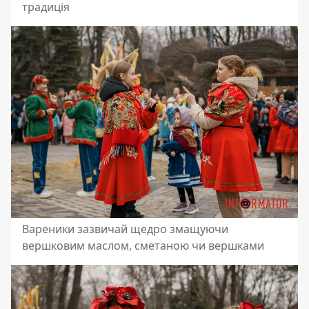
традиція
Вареники зазвичай щедро змащуючи
вершковим маслом, сметаною чи вершками