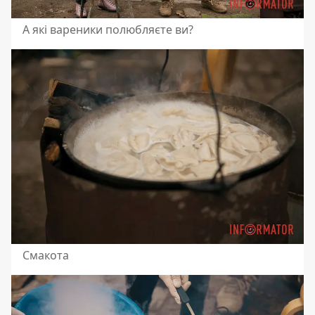
А які вареники полюбляєте ви?
Смакота