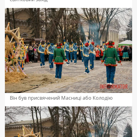
Він був присвячений Масниці або Колодію