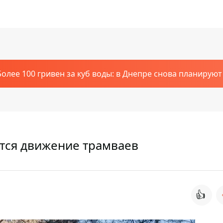
Более 100 гривен за куб воды: в Днепре снова планирую
тся движение трамваев
👍