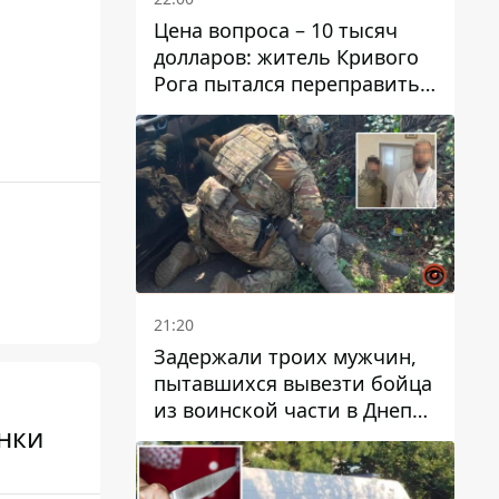
Цена вопроса – 10 тысяч
долларов: житель Кривого
Рога пытался переправить
мужчину в Словакию
21:20
Задержали троих мужчин,
пытавшихся вывезти бойца
из воинской части в Днепр
янки
за 7 тысяч долларов: среди
них был врач