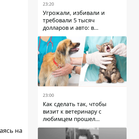
23:20
Угрожали, избивали и
требовали 5 тысяч
долларов и авто: в
Павлограде задержали двух
мужчин
23:00
Как сделать так, чтобы
визит к ветеринару с
любимцем прошел
спокойно: простые советы
аясь на