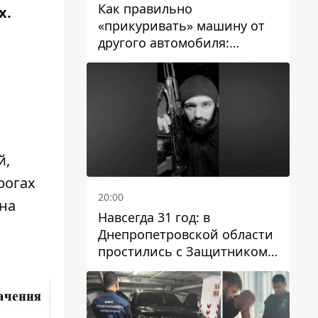
Как правильно
х.
«прикуривать» машину от
другого автомобиля:
инструкция для водителей
й,
рогах
20:00
 на
Навсегда 31 год: в
Днепропетровской области
простились с Защитником
Александром Репиным