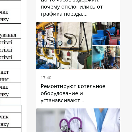
почему отклонились от
графика поезда,
курсирующие через Днепр
и область
17:40
Ремонтируют котельное
оборудование и
устанавливают
генераторные установки:
как в Днепре готовятся к
отопительному сезону