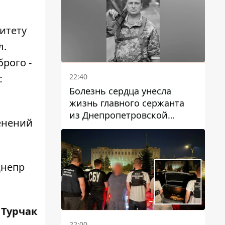
итету
л.
брого -
22:40
с
Болезнь сердца унесла
жизнь главного сержанта
из Днепропетровской
енений
области Юрия Свистуна
Днепр
 Турчак
22:00