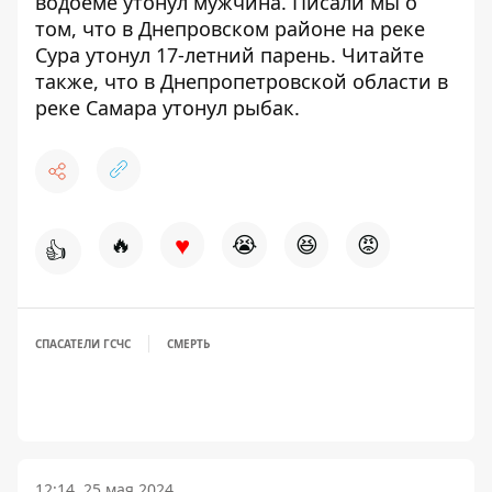
водоеме утонул мужчина
. Писали мы о
том, что в Днепровском районе
на реке
Сура утонул 17-летний парень
. Читайте
также, что в Днепропетровской области
в
реке Самара утонул рыбак
.
♥
🔥
😭
😆
😡
👍
СПАСАТЕЛИ ГСЧС
СМЕРТЬ
12:14, 25 мая 2024