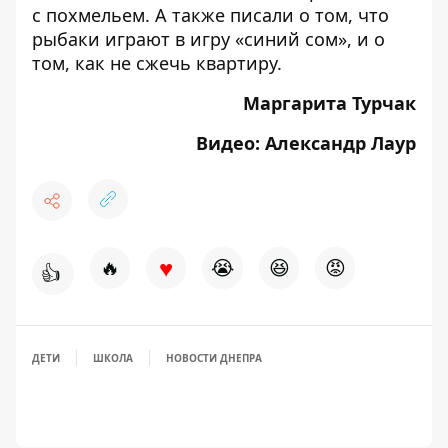
с
похмельем
. А также писали о том, что
рыбаки играют в игру
«синий сом»,
и о
том,
как не сжечь квартиру
.
Маргарита Турчак
Видео: Александр Лаур
♥
🔥
😭
😆
😡
👍
ДЕТИ
ШКОЛА
НОВОСТИ ДНЕПРА