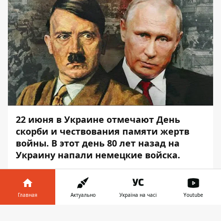
22 июня в Украине отмечают День
скорби и чествования памяти жертв
войны. В этот день 80 лет назад на
Украину напали немецкие войска.
В 2014 году РФ оккупировала часть
Украины, уже семь лет украинские
Главная
Актуально
Україна на часі
Youtube
солдаты воюют на востоке страны. Чтобы
напомнить об этом, днепровские
Информатор в