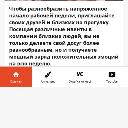
Чтобы разнообразить напряженное
начало рабочей недели, приглашайте
своих друзей и близких на прогулку.
Посещая различные ивенты в
компании близких людей, вы не
только делаете свой досуг более
разнообразным, но и получаете
мощный заряд положительных эмоций
на всю неделю.
Информатор
вам в этом поможет. Мы
подобрали для вас самые интересные
Главная
Актуально
Україна на часі
Youtube
мероприятия на сегодня.
Информатор в
Скачать
ЖИЗНЬ И ДЕЯТЕЛЬНОСТЬ
телефоне
👉
АКАДЕМИКА ЯВОРНИЦКОГО
В мемориальном музее с 2007 года
действует выставочная комната, где