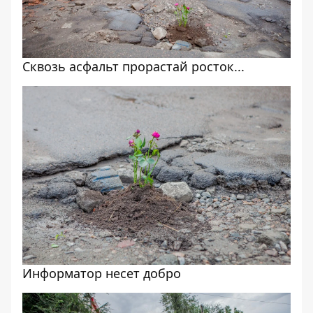
Сквозь асфальт прорастай росток...
Информатор несет добро