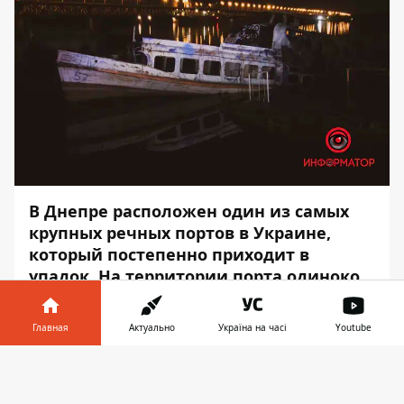
В Днепре расположен один из самых
крупных речных портов в Украине,
который постепенно приходит в
упадок. На территории порта одиноко
ржавеет затонувший корабль.
Главная
Актуально
Україна на часі
Youtube
Прогулочные теплоходы такого типа
назывались «Москвич». В народе их
Информатор в
Скачать
называли «трамвайчиками». Вблизи
телефоне
👉
одинокого катера в темное время суток