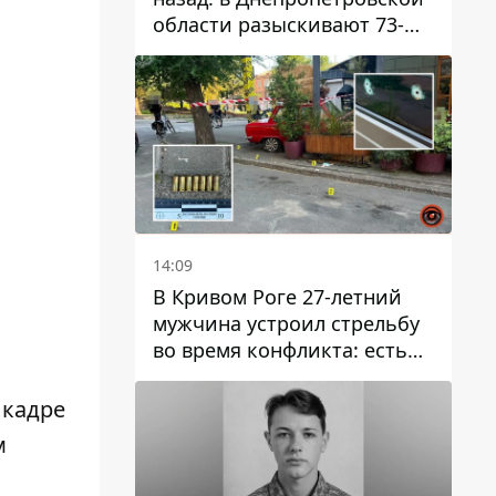
области разыскивают 73-
летнего мужчину
14:09
В Кривом Роге 27-летний
мужчина устроил стрельбу
во время конфликта: есть
раненый
 кадре
м