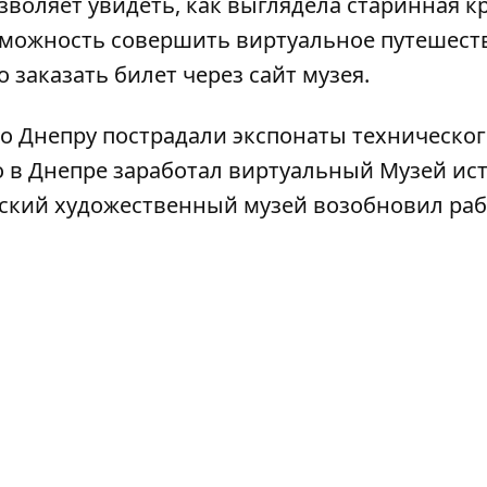
воляет увидеть, как выглядела старинная к
зможность совершить виртуальное путешест
о заказать билет
через сайт музея
.
по Днепру
пострадали экспонаты техническог
то в Днепре
заработал виртуальный Музей ис
овский художественный
музей возобновил раб