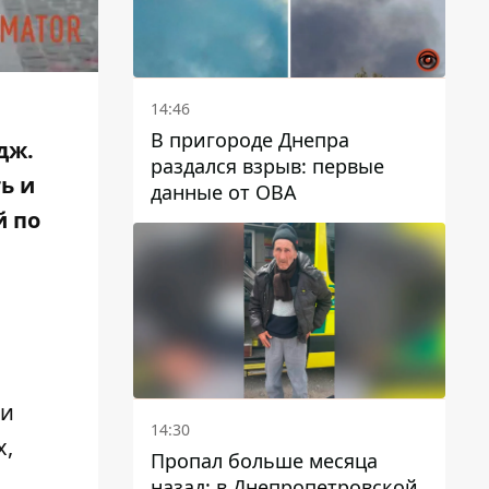
14:46
В пригороде Днепра
дж.
раздался взрыв: первые
ь и
данные от ОВА
й по
ми
14:30
х,
Пропал больше месяца
назад: в Днепропетровской