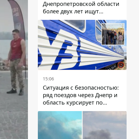
Днепропетровской области
более двух лет ищут
пропавшую женщину
15:06
Ситуация с безопасностью:
ряд поездов через Днепр и
область курсирует по
измененному маршруту, а
часть пути заменили
автобусами и электричками