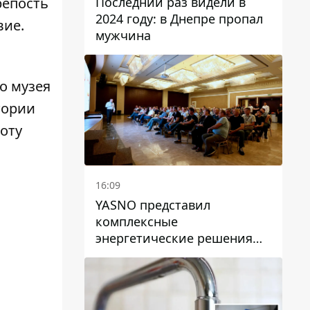
Последний раз видели в
репость
2024 году: в Днепре пропал
вие.
мужчина
о музея
тории
оту
16:09
YASNO представил
комплексные
энергетические решения
для бизнеса в Днепре