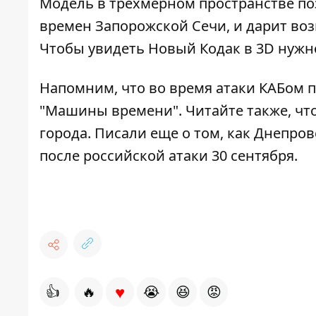
Модель в трехмерном пространстве поз
времен Запорожской Сечи, и дарит во
Чтобы увидеть Новый Кодак в 3D нужн
Напомним, что во время атаки КАБом 
"Машины времени"
. Читайте также, ч
города
. Писали еще о том, как Днепр
после российской атаки 30 сентября
.
♥
👍
🔥
😭
😆
😡