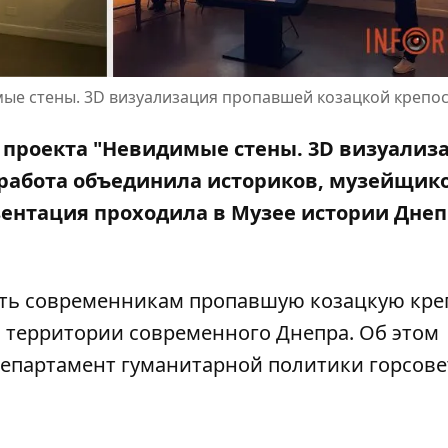
ые стены. 3D визуализация пропавшей козацкой крепо
 проекта "Невидимые стены. 3D визуализ
 работа объединила историков, музейщико
зентация проходила в Музее истории Днеп
ать современникам пропавшую козацкую кре
а территории современного Днепра. Об этом
епартамент гуманитарной политики горсове