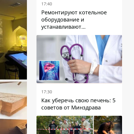
17:40
Ремонтируют котельное
оборудование и
устанавливают
генераторные установки:
как в Днепре готовятся к
отопительному сезону
17:30
Как уберечь свою печень: 5
советов от Минздрава