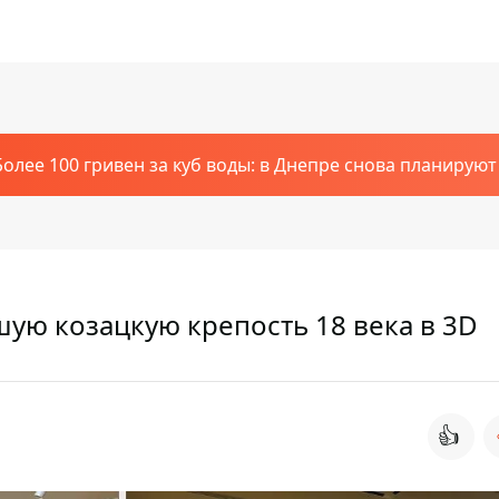
Более 100 гривен за куб воды: в Днепре снова планирую
ую козацкую крепость 18 века в 3D
👍