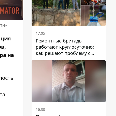
сти»
17:05
ация
Ремонтные бригады
в,
работают круглосуточно:
как решают проблему с
ра на
водой в Марганецкой
громаде
пость
та
16:30