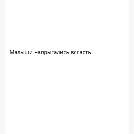
Малыши напрыгались всласть