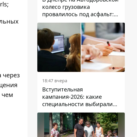
ls;
колесо грузовика
провалилось под асфальт:
альных
движение заблокировано
 через
18:47 вчера
ещения
Вступительная
 чем
кампания-2026: какие
специальности выбирали
абитуриенты в Украине