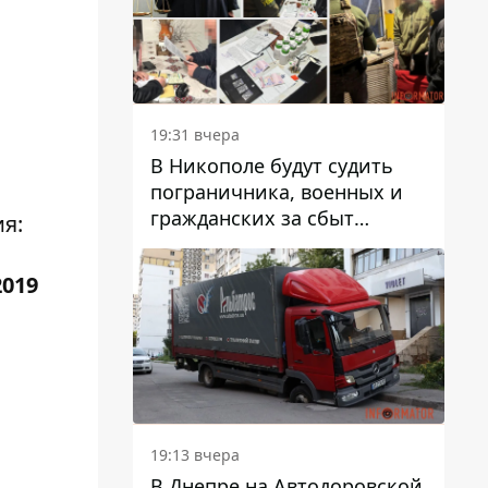
вредят машине
19:31 вчера
В Никополе будут судить
пограничника, военных и
гражданских за сбыт
я:
психотропов
019
19:13 вчера
В Днепре на Автодоровской