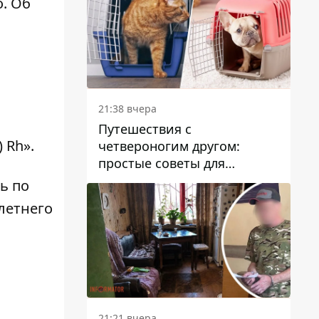
. Об
21:38 вчера
Путешествия с
 Rh».
четвероногим другом:
простые советы для
поездок с животными
ь по
летнего
21:21 вчера