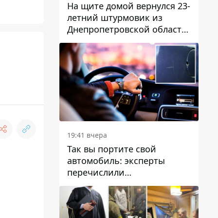
На щите домой вернулся 23-
летний штурмовик из
Днепропетровской области
Богдан Бескровный
19:41 вчера
Так вы портите свой
автомобиль: эксперты
перечислили
распространенные
привычки водителей,
которые на самом деле