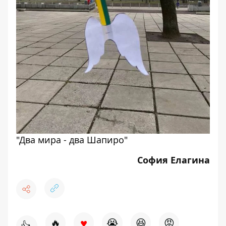
"Два мира - два Шапиро"
София Елагина
♥
🔥
😭
😆
😡
👍