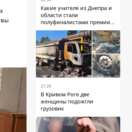
Какие учителя из Днепра и
х
области стали
 вы
полуфиналистами премии
Global Teacher Prize Ukraine
2026
21:20
В Кривом Роге две
женщины подожгли
грузовик