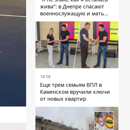
жива": в Днепре спасают
военнослужащую и мать
четверых детей, которую
ранил КАБ
18:58
Еще трем семьям ВПЛ в
Каменском вручили ключи
от новых квартир