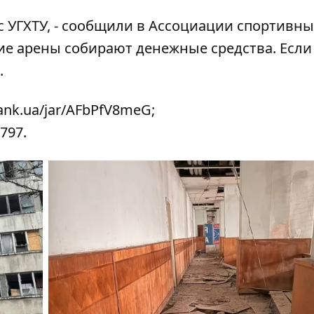
 УГХТУ, - сообщили в
Ассоциации спортивны
ние арены собирают денежные средства. Если
.
ank.ua/jar/AFbPfV8meG
;
797.