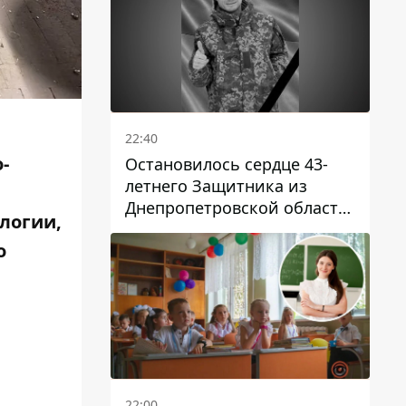
22:40
-
Остановилось сердце 43-
летнего Защитника из
Днепропетровской области
логии,
Евгения Зинченко
о
22:00