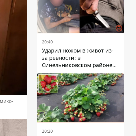
20:40
Ударил ножом в живот из-
за ревности: в
Синельниковском районе
задержали 49-летнего
мужчину за убийство
имико-
20:20