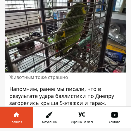
Животным тоже страшно
Напомним, ранее мы писали, что
в
результате удара баллистики по Днепру
загорелись крыша 5-этажки и гараж
.
Также смотрите
фото с места ракетного
удара по Днепру
. Кроме этого,
Главная
Актуально
Україна на часі
Youtube
Информатор сообщал, что
враг атаковал
Днепровский район
.