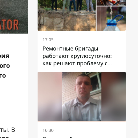
17:05
Ремонтные бригады
рия
работают круглосуточно:
как решают проблему с
ого
водой в Марганецкой
го
громаде
ты. В
16:30