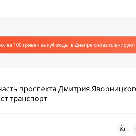
Более 100 гривен за куб воды: в Днепре снова планирую
асть проспекта Дмитрия Яворницкого
ает транспорт
👍