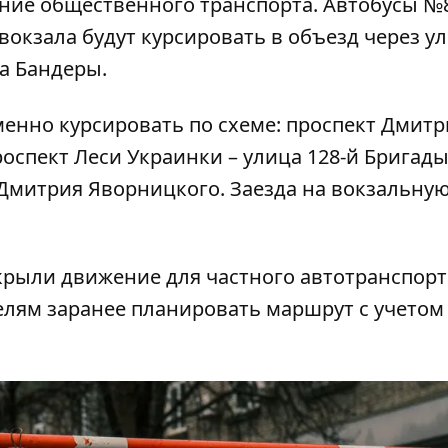
ние общественного транспорта. Автобусы №
окзала будут курсировать в объезд через у
а Бандеры.
менно курсировать по схеме: проспект Дмитр
роспект Леси Украинки – улица 128-й Бригад
Дмитрия Яворницкого. Заезда на вокзальну
крыли движение для частного автотранспорт
елям заранее планировать маршрут с учетом