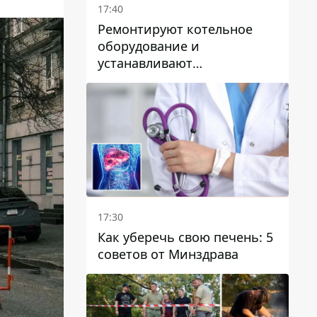
17:40
Ремонтируют котельное
оборудование и
устанавливают
генераторные установки:
как в Днепре готовятся к
отопительному сезону
17:30
Как уберечь свою печень: 5
советов от Минздрава