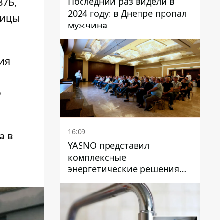
Последний раз видели в
87Б,
2024 году: в Днепре пропал
лицы
мужчина
ия
ы
ю
16:09
а в
YASNO представил
комплексные
энергетические решения
для бизнеса в Днепре