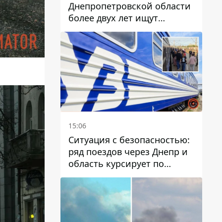
Днепропетровской области
более двух лет ищут
пропавшую женщину
15:06
Ситуация с безопасностью:
ряд поездов через Днепр и
область курсирует по
измененному маршруту, а
часть пути заменили
автобусами и электричками