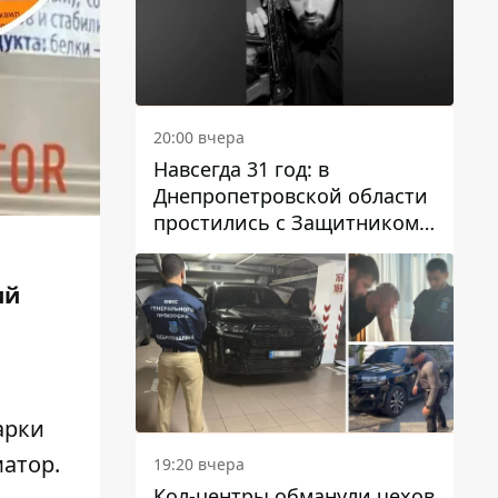
20:00 вчера
Навсегда 31 год: в
Днепропетровской области
простились с Защитником
Александром Репиным
ий
арки
матор.
19:20 вчера
Кол-центры обманули чехов