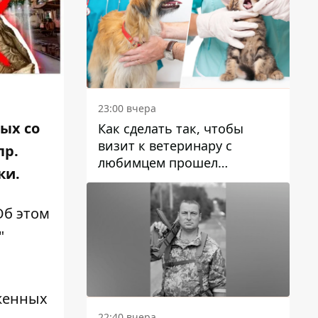
23:00 вчера
ых со
Как сделать так, чтобы
визит к ветеринару с
пр.
любимцем прошел
ки
.
спокойно: простые советы
Об этом
"
оженных
22:40 вчера