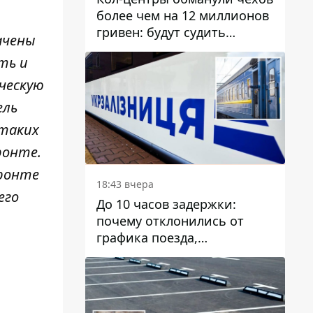
более чем на 12 миллионов
гривен: будут судить
ачены
днепрянина,
ть и
организовавшего
транснациональную
ческую
преступную организацию
ель
 таких
ронте.
фронте
18:43 вчера
его
До 10 часов задержки:
почему отклонились от
графика поезда,
курсирующие через Днепр
и область