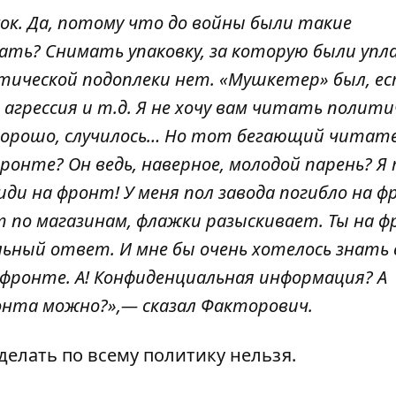
ок. Да, потому что до войны были такие
ать? Снимать упаковку, за которую были упл
тической подоплеки нет. «Мушкетер» был, ес
агрессия и т.д. Я не хочу вам читать полити
, хорошо, случилось… Но тот бегающий читат
фронте? Он ведь, наверное, молодой парень? Я
ди на фронт! У меня пол завода погибло на ф
т по магазинам, флажки разыскивает. Ты на 
ьный ответ. И мне бы очень хотелось знать 
 фронте. А! Конфиденциальная информация? А
онта можно?»,— сказал Факторович.
делать по всему политику нельзя.