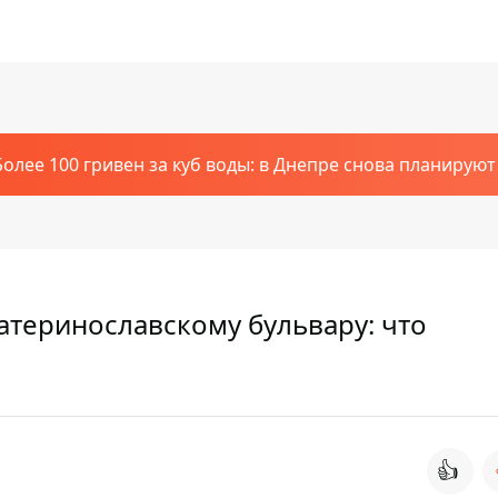
Более 100 гривен за куб воды: в Днепре снова планирую
атеринославскому бульвару: что
👍