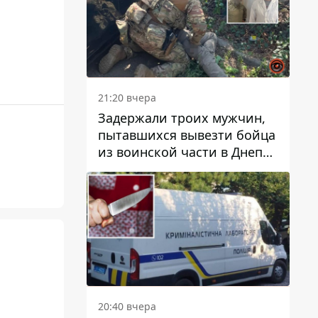
21:20 вчера
Задержали троих мужчин,
пытавшихся вывезти бойца
из воинской части в Днепр
за 7 тысяч долларов: среди
них был врач
20:40 вчера