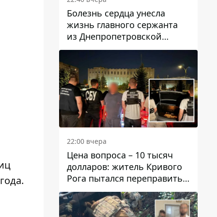
Болезнь сердца унесла
жизнь главного сержанта
из Днепропетровской
области Юрия Свистуна
22:00 вчера
Цена вопроса – 10 тысяч
иц
долларов: житель Кривого
Рога пытался переправить
года.
мужчину в Словакию