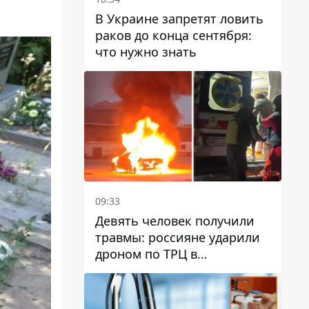
В Украине запретят ловить
раков до конца сентября:
что нужно знать
09:33
Девять человек получили
травмы: россияне ударили
дроном по ТРЦ в
Павлограде, будет ли
работать заведение в
дальнейшем