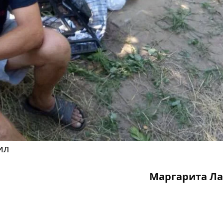
ил
Маргарита Ла