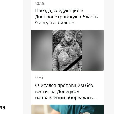
12:19
Поезда, следующие в
Днепропетровскую область
9 августа, сильно
задерживаются
11:58
Считался пропавшим без
вести: на Донецком
направлении оборвалась
жизнь Анатолия Ткачука из
ля
Днепропетровской области