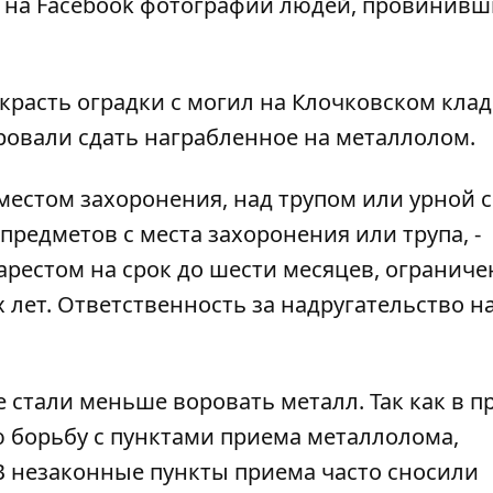
т на
Facebook
фотографии людей, провинивш
красть оградки с могил на Клочковском кла
овали сдать награбленное на металлолом.
местом захоронения, над трупом или урной с
предметов с места захоронения или трупа, -
арестом на срок до шести месяцев, огранич
 лет. Ответственность за надругательство н
е стали
меньше воровать
металл. Так как в 
ю борьбу с пунктами приема металлолома,
 незаконные пункты приема часто сносили