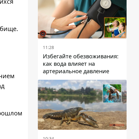
ихся
дбище.
11:28
Избегайте обезвоживания:
как вода влияет на
артериальное давление
ением
ад
прошлом
10:34