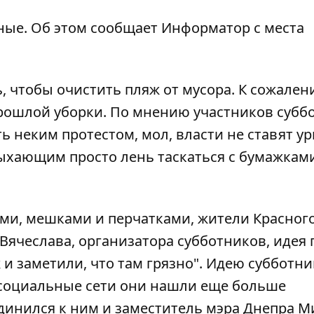
ные. Об этом сообщает
Информатор
с места
, чтобы очистить пляж от мусора. К сожален
рошлой уборки
. По мнению участников субб
 неким протестом, мол, власти не ставят ур
тдыхающим просто лень таскаться с бумажкам
ми, мешками и перчатками, жители Красног
 Вячеслава, организатора субботников, идея
 и заметили, что там грязно". Идею субботн
 социальные сети они нашли еще больше
инился к ним и заместитель мэра Днепра М