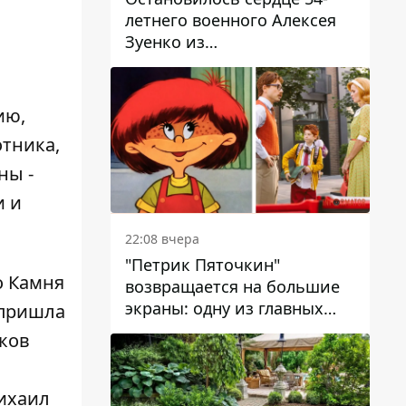
летнего военного Алексея
Зуенко из
Днепропетровской области
ию,
отника,
ны -
и и
22:08 вчера
"Петрик Пяточкин"
о Камня
возвращается на большие
экраны: одну из главных
 пришла
ролей сыграет 9-летний
иков
днепрянин Александр
Войтеховский
ихаил