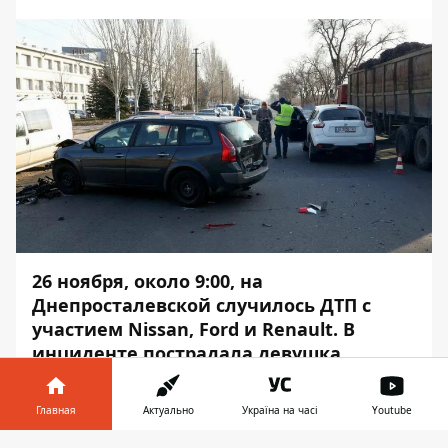
26 ноября, около 9:00, на
Днепросталевской случилось ДТП с
участием Nissan, Ford и Renault. В
инциденте пострадала девушка.
Движение на данном участке затруднено в
Главная
Актуально
Україна на часі
Youtube
обоих направлениях. Об этом сообщает
Информатор
с места события.