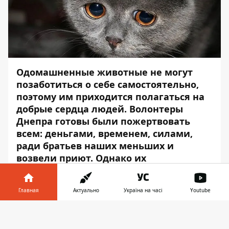
Одомашненные животные не могут
позаботиться о себе самостоятельно,
поэтому им приходится полагаться на
добрые сердца людей. Волонтеры
Днепра готовы были пожертвовать
всем: деньгами, временем, силами,
ради братьев наших меньших и
возвели приют. Однако их
альтруистические порывы столкнулись
с черствостью и безразличием
Главная
Актуально
Україна на часі
Youtube
любителей легкой наживы.
Информатор в
В Днепре неизвестные ограбили
Скачать
телефоне
👉
реабилитационный центр и приют для