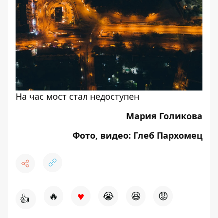
На час мост стал недоступен
Мария Голикова
Фото, видео: Глеб Пархомец
♥
🔥
😭
😆
😡
👍