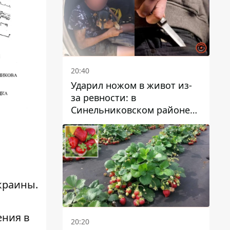
20:40
Ударил ножом в живот из-
за ревности: в
Синельниковском районе
задержали 49-летнего
мужчину за убийство
краины
.
ения в
20:20