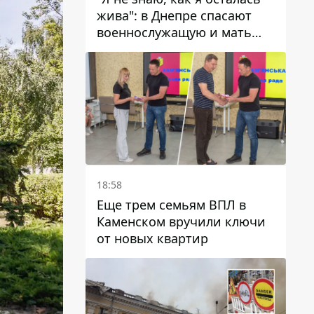
жива": в Днепре спасают
военнослужащую и мать
четверых детей, которую
ранил КАБ
18:58
Еще трем семьям ВПЛ в
Каменском вручили ключи
от новых квартир