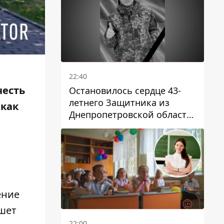
22:40
честь
Остановилось сердце 43-
летнего Защитника из
 как
Днепропетровской области
Евгения Зинченко
ение
ишет
22:00