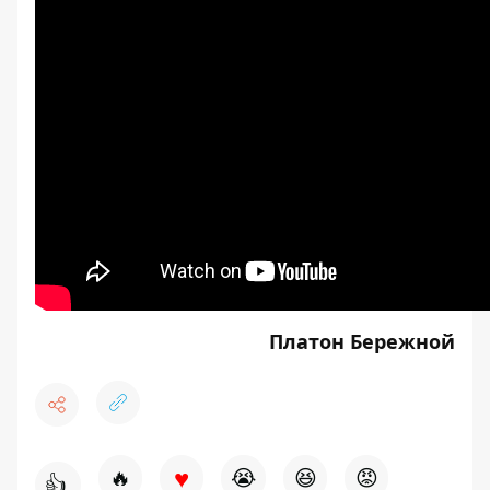
Платон Бережной
♥
🔥
😭
😆
😡
👍