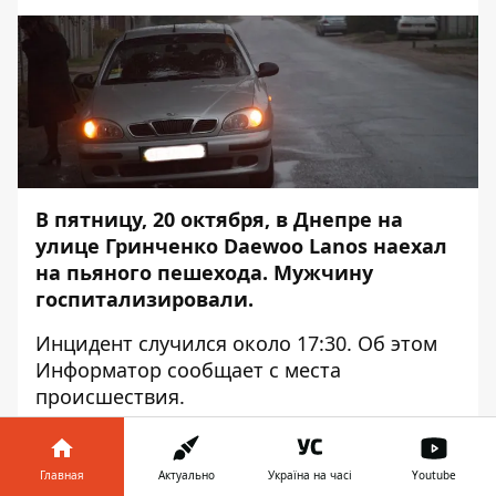
В пятницу, 20 октября, в Днепре на
улице Гринченко Daewoo Lanos наехал
на пьяного пешехода. Мужчину
госпитализировали.
Инцидент случился около 17:30. Об этом
Информатор
сообщает с места
происшествия.
"Водитель Daewoo Lanos ехал по улице
Гринченко. В это время на обочине стоял
Главная
Актуально
Україна на часі
Youtube
человек. Предварительно, у него