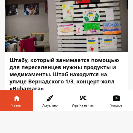
Штабу, который занимается помощью
для переселенцев нужны продукты и
медикаменты. Штаб находится на
улице Вернадского 1/3, концерт-холл
«Bubamara».
Об этом сообщает
Информатор
ссылаясь
Главная
Актуально
Україна на часі
Youtube
на
КУСТ
.
Информатор в
Еда:
Скачать
телефоне
👉
Свекла, морковь;