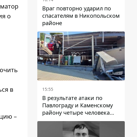
рматор
Враг повторно ударил по
спасателям в Никопольском
я о
районе
лючить
ься в
15:55
В результате атаки по
Павлограду и Каменскому
району четыре человека
ацию –
погибли, семеро получили
ранения