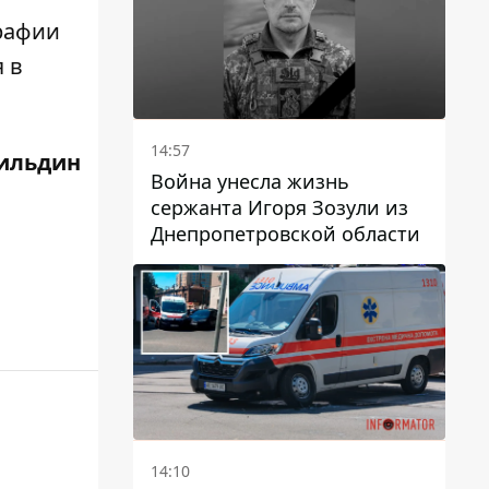
рафии
 в
14:57
ильдин
Война унесла жизнь
сержанта Игоря Зозули из
Днепропетровской области
14:10