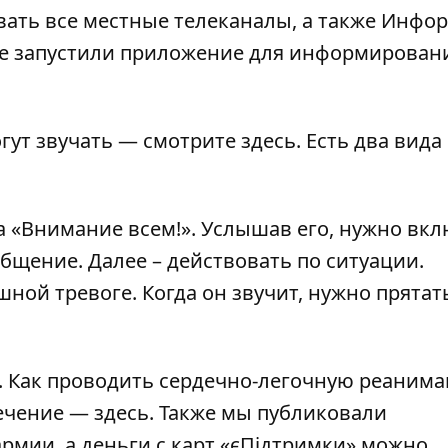
ать все местные телеканалы, а также Инфо
не запустили
приложение
для информировани
огут звучать — смотрите
здесь
. Есть два вида
да «Внимание всем!». Услышав его, нужно вк
бщение. Далее – действовать по ситуации.
шной тревоге. Когда он звучит, нужно прятат
. Как проводить сердечно-легочную реаним
течение —
здесь
. Также мы публиковали
армии
, а деньги с карт «єПідтримки»
можно