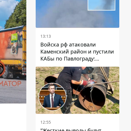
13:13
Войска рф атаковали
Каменский район и пустили
КАБы по Павлограду:
пострадал мужчина, в небо
поднимается столб дыма
12:55
"Жесткие выводы будут