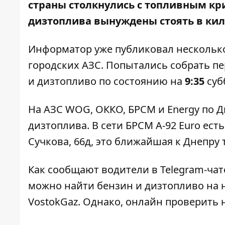
страны столкнулись с топливным кри
дизтоплива вынуждены стоять в ки
Информатор
уже публиковал
нескольк
городских АЗС. Попытались собрать пе
и дизтопливо по состоянию на
9:35
суб
На АЗС WOG, ОККО, БРСМ и Energy по Дн
дизтоплива. В сети БРСМ А-92 Euro ест
Сучкова, 66д, это ближайшая к Днепру 
Как сообщают водители в Telegram-чате
можно найти бензин и дизтопливо на н
VostokGaz. Однако, онлайн проверить 