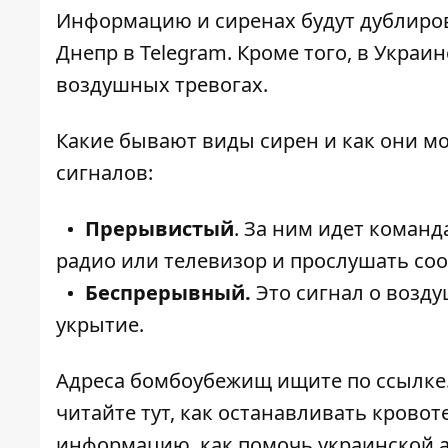
Информацию и сиренах будут дублиров
Днепр в
Telegram
. Кроме того, в Украи
воздушных тревогах.
Какие бывают виды сирен и как они м
сигналов:
Прерывистый
. За ним идет коман
радио или телевизор и прослушать соо
Беспрерывный.
Это сигнал о возду
укрытие.
Адреса бомбоубежищ ищите по
ссылке
читайте
тут
, как останавливать крово
информацию,
как помочь украинской 