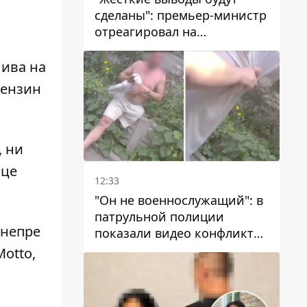
сделаны": премьер-министр
отреагировал на
несколькодневное
отсутствие воды в Марганце
лива на
бензин
, ни
ице
12:33
"Он не военнослужащий": в
патрульной полиции
Днепре
показали видео конфликта
с мужчиной без ноги на
otto,
проспекте Поля в Днепре