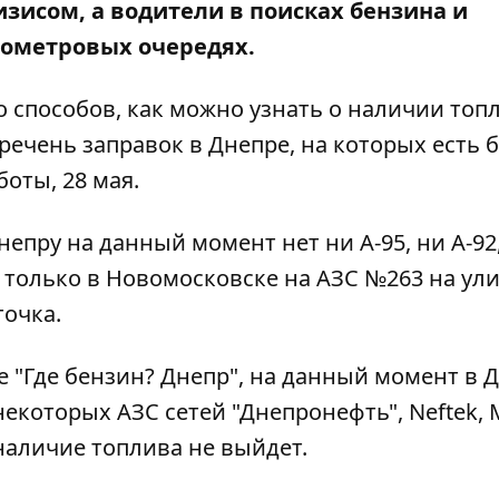
зисом, а водители в поисках бензина и
лометровых очередях.
о способов
, как можно узнать о наличии топ
речень заправок в Днепре, на которых есть 
боты, 28 мая.
епру на данный момент нет ни А-95, ни А-92
ь только в Новомосковске на АЗС №263 на ул
точка.
 "
Где бензин? Днепр
", на данный момент в 
екоторых АЗС сетей "Днепронефть", Neftek, M
наличие топлива не выйдет.