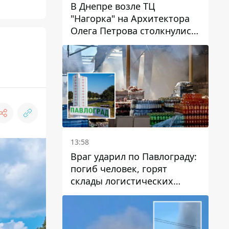
В Днепре возле ТЦ
"Нагорка" на Архитектора
Олега Петрова столкнулись
"скорая" и Toyota: трамваи
№5 задерживаются
13:58
Враг ударил по Павлограду:
погиб человек, горят
склады логистических
компаний и магазина