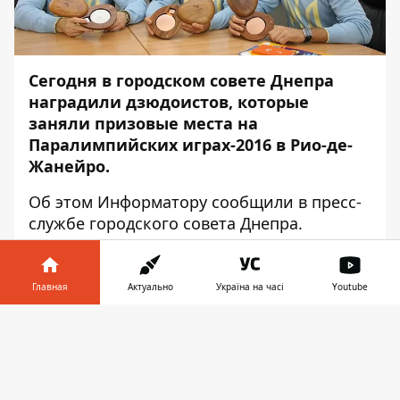
Сегодня в городском совете Днепра
наградили дзюдоистов, которые
заняли призовые места на
Паралимпийских играх-2016 в Рио-де-
Жанейро.
Об этом
Информатору
сообщили в пресс-
службе городского совета Днепра.
Как рассказал заместитель городского
головы Днепра Александр Шикуленко,
Главная
Актуально
Україна на часі
Youtube
львиную долю медалей, которые получила
Украина на Паралимпиаде, завоевали
Информатор в
Скачать
именно спортсмены из Днепра.
телефоне
👉
"Они подняли спортивный авторитет