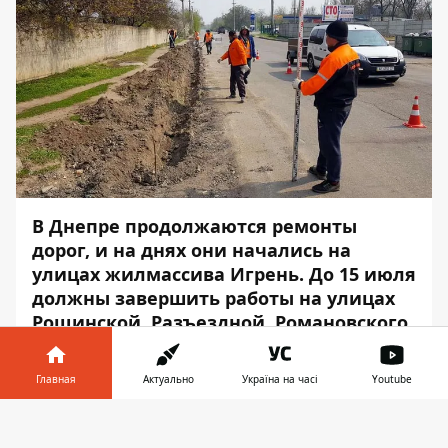
В Днепре продолжаются ремонты
дорог, и на днях они начались на
улицах жилмассива Игрень. До 15 июля
должны завершить работы на улицах
Рощинской, Разъездной, Романовского
и Сахарова - все они ведут к выезду на
Синельниково.
Главная
Актуально
Україна на часі
Youtube
На данный момент идет первый этап
Информатор в
Скачать
работ - на улице Сахарова демонтируют
телефоне
👉