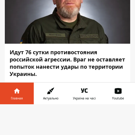
Идут 76 сутки противостояния
российской агрессии. Враг не оставляет
попыток нанести удары по территории
Украины.
О ситуации в Днепропетровской области
рассказал глава Днепропетровской ОВА
Главная
Актуально
Україна на часі
Youtube
Валентин Резниченко, —
передает
Информатор
.
Информатор в
Скачать
телефоне
👉
«Ночь с частыми воздушными тревогами.
Наутро артобстрел Зеленодольской
общины. Повреждены несколько домов.