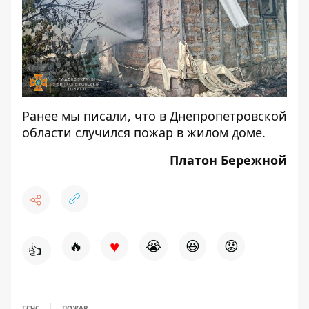
Ранее мы писали, что
в Днепропетровской
области случился пожар в жилом доме.
Платон Бережной
♥
🔥
😭
😆
😡
👍
ГСЧС
ПОЖАР