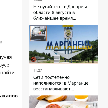
Не пугайтесь: в Днепре и
области 8 августа в
ближайшее время
ожидается гроза
в
лучая
русе
11:27
 найти
Сети постепенно
наполняются: в Марганце
восстанавливают
водоснабжение
Жахалов