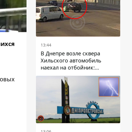
шихся
13:44
В Днепре возле сквера
Хильского автомобиль
наехал на отбойник:
момент происшествия
новых
13:06