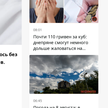
08:01
Почти 110 гривен за куб:
днепряне смогут немного
дольше жаловаться на
запланированные тарифы
ось без
на воду на 2027 год
ев.
06:45
Погода на 8 августа: в