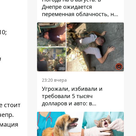
Днепре ожидается
переменная облачность, но
может пойти дождь
0;
я
23:20 вчера
Угрожали, избивали и
требовали 5 тысяч
долларов и авто: в
 стоит
Павлограде задержали двух
непр
.
мужчин
рмация