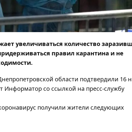
жает увеличиваться количество заразив
 придерживаться правил карантина и не
ходимости.
 в Днепропетровской области подтвердили 16 
ет
Информатор
со
ссылкой
на пресс-службу
 коронавирус получили жители следующих