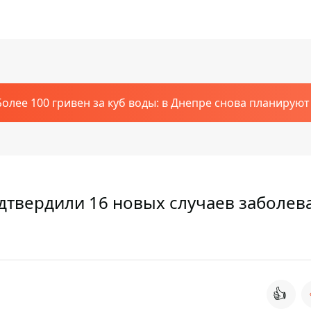
Более 100 гривен за куб воды: в Днепре снова планирую
дтвердили 16 новых случаев заболев
👍