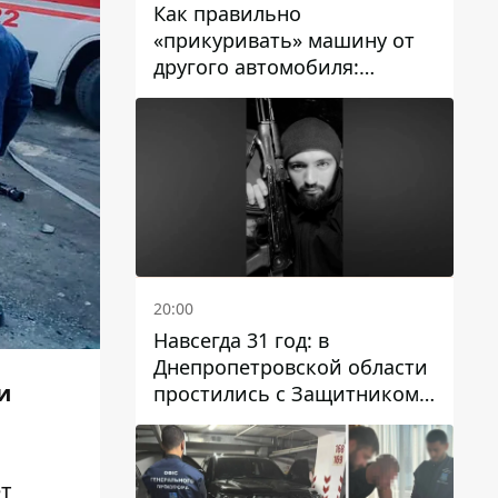
Как правильно
«прикуривать» машину от
другого автомобиля:
инструкция для водителей
20:00
Навсегда 31 год: в
Днепропетровской области
и
простились с Защитником
Александром Репиным
ет