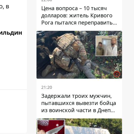
, в
Цена вопроса – 10 тысяч
долларов: житель Кривого
Рога пытался переправить
мужчину в Словакию
ильдин
21:20
Задержали троих мужчин,
пытавшихся вывезти бойца
из воинской части в Днепр
за 7 тысяч долларов: среди
них был врач