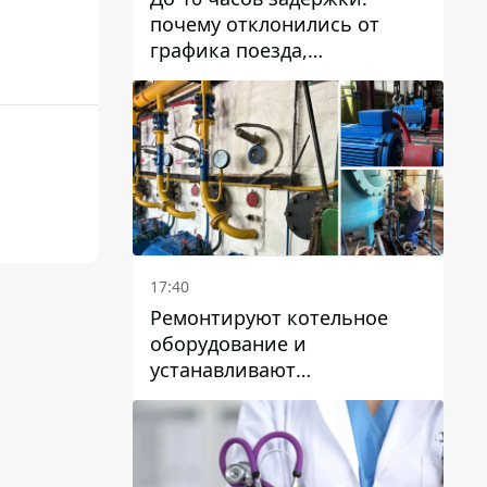
почему отклонились от
графика поезда,
курсирующие через Днепр
и область
17:40
Ремонтируют котельное
оборудование и
устанавливают
генераторные установки:
как в Днепре готовятся к
отопительному сезону