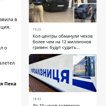
авила в
иция.
19:20
Кол-центры обманули чехов
более чем на 12 миллионов
гривен: будут судить
л о
днепрянина,
организовавшего
влетел
транснациональную
преступную организацию
ия Пека
18:43
До 10 часов задержки: