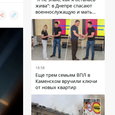
жива": в Днепре спасают
военнослужащую и мать
четверых детей, которую
ранил КАБ
18:58
Еще трем семьям ВПЛ в
Каменском вручили ключи
от новых квартир