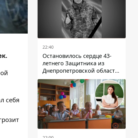
22:40
ек.
Остановилось сердце 43-
летнего Защитника из
Днепропетровской области
кой
Евгения Зинченко
л себя
грозит
22:00