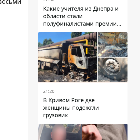
 восьми
Какие учителя из Днепра и
области стали
полуфиналистами премии
Global Teacher Prize Ukraine
2026
21:20
В Кривом Роге две
женщины подожгли
грузовик